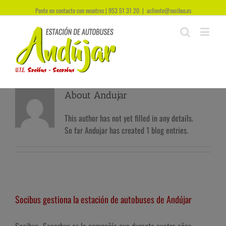
Ponte en contacto con nosotros | 953 51 31 20
|
acliente@socibus.es
About
Andujar
This author has not yet filled in any details.
So far Andujar has created 1 blog entries.
Socibus gestiona la estación de autobuses de Andújar
Socibus–Secorbus es la compañía que durante cuatro años