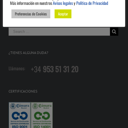
Más información en nuestros
Avisos legales
y
Política de Privacidad
Preferencias de Cookies
Aceptar
BUSCA EN LA WEB
¿TIENES ALGUNA DUDA?
+34
953 51 31 20
Llámanos:
CERTIFICACIONES