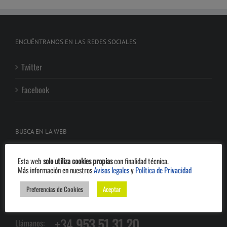
ENCUÉNTRANOS EN LAS REDES SOCIALES
Twitter
Facebook
BUSCA EN LA WEB
Esta web
solo utiliza cookies propias
con finalidad técnica.
Más información en nuestros
Avisos legales
y
Política de Privacidad
Preferencias de Cookies
Aceptar
¿TIENES ALGUNA DUDA?
+34
953 51 31 20
Llámanos: