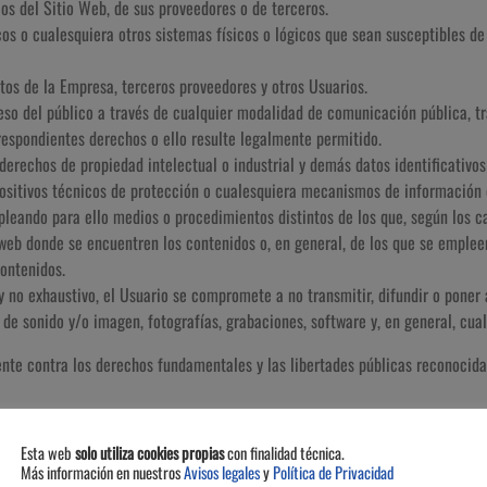
cos del Sitio Web, de sus proveedores o de terceros.
icos o cualesquiera otros sistemas físicos o lógicos que sean susceptibles de
atos de la Empresa, terceros proveedores y otros Usuarios.
acceso del público a través de cualquier modalidad de comunicación pública, 
rrespondientes derechos o ello resulte legalmente permitido.
 derechos de propiedad intelectual o industrial y demás datos identificativo
positivos técnicos de protección o cualesquiera mecanismos de información 
leando para ello medios o procedimientos distintos de los que, según los ca
eb donde se encuentren los contenidos o, en general, de los que se emplee
contenidos.
o y no exhaustivo, el Usuario se compromete a no transmitir, difundir o poner
s de sonido y/o imagen, fotografías, grabaciones, software y, en general, cua
ente contra los derechos fundamentales y las libertades públicas reconocida
denigratorias, difamatorias, violentas o, en general, contrarias a la ley, a 
Esta web
solo utiliza cookies propias
con finalidad técnica.
Más información en nuestros
Avisos legales
y
Política de Privacidad