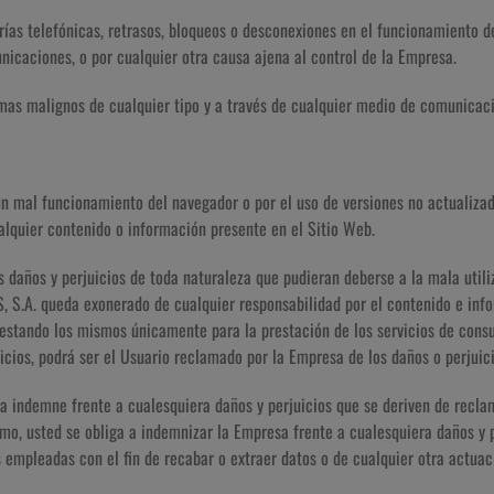
verías telefónicas, retrasos, bloqueos o desconexiones en el funcionamiento 
nicaciones, o por cualquier otra causa ajena al control de la Empresa.
amas malignos de cualquier tipo y a través de cualquier medio de comunicaci
 un mal funcionamiento del navegador o por el uso de versiones no actualiza
ualquier contenido o información presente en el Sitio Web.
 daños y perjuicios de toda naturaleza que pudieran deberse a la mala utiliz
, S.A. queda exonerado de cualquier responsabilidad por el contenido e in
estando los mismos únicamente para la prestación de los servicios de consul
rvicios, podrá ser el Usuario reclamado por la Empresa de los daños o perjuic
a indemne frente a cualesquiera daños y perjuicios que se deriven de recl
o, usted se obliga a indemnizar la Empresa frente a cualesquiera daños y pe
es empleadas con el fin de recabar o extraer datos o de cualquier otra actua