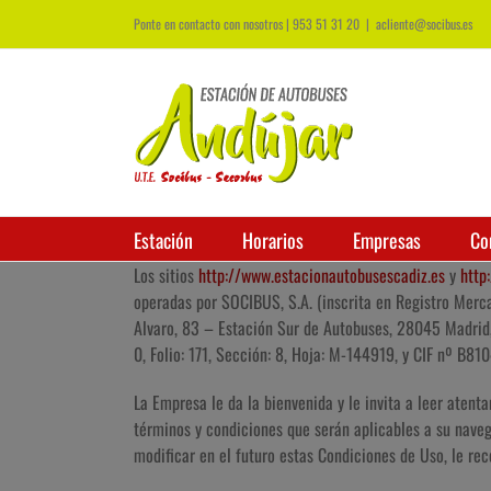
Ponte en contacto con nosotros | 953 51 31 20
|
acliente@socibus.es
Estación
Horarios
Empresas
Co
Los sitios
http://www.estacionautobusescadiz.es
y
http
operadas por SOCIBUS, S.A. (inscrita en Registro Mercan
Alvaro, 83 – Estación Sur de Autobuses, 28045 Madrid,
0, Folio: 171, Sección: 8, Hoja: M-144919, y CIF nº B
La Empresa le da la bienvenida y le invita a leer aten
términos y condiciones que serán aplicables a su nave
modificar en el futuro estas Condiciones de Uso, le r