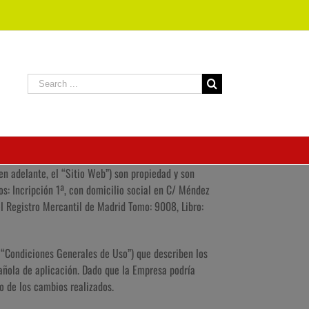
n adelante, el “Sitio Web”) son propiedad y son
os: Incripción 1ª, con domicilio social en C/ Méndez
l Registro Mercantil de Madrid Tomo: 9008, Libro:
s “Condiciones Generales de Uso”) que describen los
añola de aplicación. Dado que la Empresa podría
o de los cambios realizados.