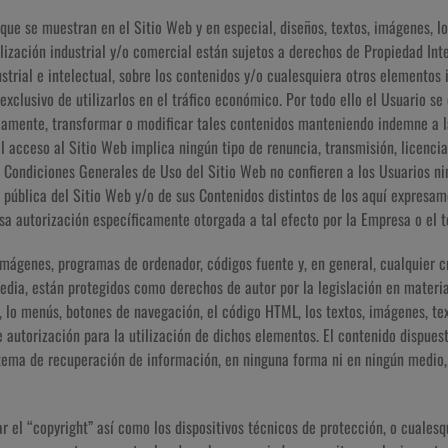
que se muestran en el Sitio Web y en especial, diseños, textos, imágenes, l
ilización industrial y/o comercial están sujetos a derechos de Propiedad In
ustrial e intelectual, sobre los contenidos y/o cualesquiera otros elementos
xclusivo de utilizarlos en el tráfico económico. Por todo ello el Usuario se 
icamente, transformar o modificar tales contenidos manteniendo indemne a 
 acceso al Sitio Web implica ningún tipo de renuncia, transmisión, licencia 
 Condiciones Generales de Uso del Sitio Web no confieren a los Usuarios nin
 pública del Sitio Web y/o de sus Contenidos distintos de los aquí expresam
sa autorización específicamente otorgada a tal efecto por la Empresa o el t
 imágenes, programas de ordenador, códigos fuente y, en general, cualquier cr
edia, están protegidos como derechos de autor por la legislación en materia
 lo menús, botones de navegación, el código HTML, los textos, imágenes, text
 autorización para la utilización de dichos elementos. El contenido dispues
sistema de recuperación de información, en ninguna forma ni en ningún medio,
ar el “copyright” así como los dispositivos técnicos de protección, o cuale