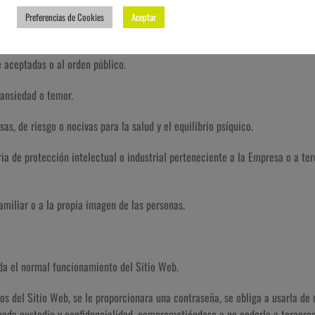
 o pensamientos discriminatorios por razón de sexo, raza, religión, creencias
Preferencias de Cookies
Aceptar
productos, elementos, mensajes y/o servicios delictivos, violentos, ofensivos
 aceptadas o al orden público.
 ansiedad o temor.
sas, de riesgo o nocivas para la salud y el equilibrio psíquico.
ria de protección intelectual o industrial perteneciente a la Empresa o a te
familiar o a la propia imagen de las personas.
ida el normal funcionamiento del Sitio Web.
dos del Sitio Web, se le proporcionara una contraseña, se obliga a usarla 
uada custodia y confidencialidad, comprometiéndose a no cederla a terceros