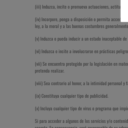
(iii) Induzca, incite o promueva actuaciones, actitudes
(iv) Incorpore, ponga a disposición o permita acceder a 
ley, a la moral y a las buenas costumbres generalmente
(v) Induzca o pueda inducir a un estado inaceptable de
(vi) Induzca o incite a involucrarse en prácticas peligro
(vii) Se encuentra protegido por la legislación en mate
pretenda realizar.
(viii) Sea contrario al honor, a la intimidad personal y 
(ix) Constituya cualquier tipo de publicidad.
(x) Incluya cualquier tipo de virus o programa que imp
Si para acceder a algunos de los servicios y/o conteni
secreto. En consecuencia, será responsable de su adec