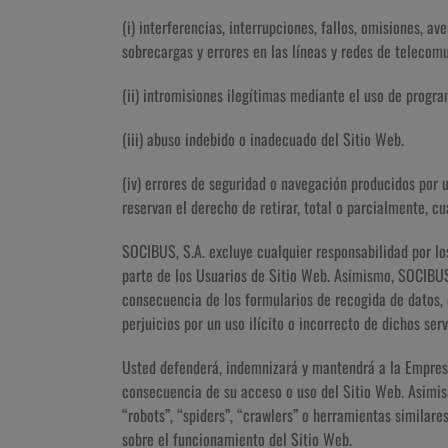
(i) interferencias, interrupciones, fallos, omisiones, a
sobrecargas y errores en las líneas y redes de telecomu
(ii) intromisiones ilegítimas mediante el uso de progr
(iii) abuso indebido o inadecuado del Sitio Web.
(iv) errores de seguridad o navegación producidos por
reservan el derecho de retirar, total o parcialmente, c
SOCIBUS, S.A. excluye cualquier responsabilidad por los
parte de los Usuarios de Sitio Web. Asimismo, SOCIBUS
consecuencia de los formularios de recogida de datos, 
perjuicios por un uso ilícito o incorrecto de dichos se
Usted defenderá, indemnizará y mantendrá a la Empres
consecuencia de su acceso o uso del Sitio Web. Asimism
“robots”, “spiders”, “crawlers” o herramientas similar
sobre el funcionamiento del Sitio Web.