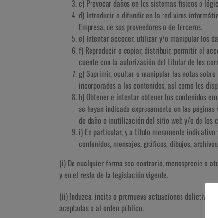
c) Provocar daños en los sistemas físicos o lógi
d) Introducir o difundir en la red virus informát
Empresa, de sus proveedores o de terceros.
e) Intentar acceder, utilizar y/o manipular los d
f) Reproducir o copiar, distribuir, permitir el 
cuente con la autorización del titular de los co
g) Suprimir, ocultar o manipular las notas sobre
incorporados a los contenidos, así como los dis
h) Obtener e intentar obtener los contenidos emp
se hayan indicado expresamente en las páginas w
de daño o inutilización del sitio web y/o de los 
i) En particular, y a título meramente indicativ
contenidos, mensajes, gráficos, dibujos, archivo
(i) De cualquier forma sea contrario, menosprecie o at
y en el resto de la legislación vigente.
(ii) Induzca, incite o promueva actuaciones delictivas, 
aceptadas o al orden público.