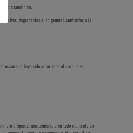
, edad o condición.
, nocivos, degradantes o, en general, contrarios a la
rceros sin que haya sido autorizado el uso que se
de manera diligente, manteniéndola en todo momento en
, de manera temporal o permanente, ni a permitir el