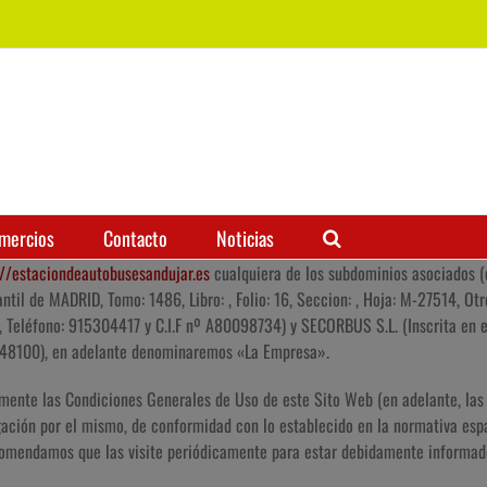
mercios
Contacto
Noticias
://estaciondeautobusesandujar.es
cualquiera de los subdominios asociados (e
til de MADRID, Tomo: 1486, Libro: , Folio: 16, Seccion: , Hoja: M-27514, Otr
 Teléfono: 915304417 y C.I.F nº A80098734) y SECORBUS S.L. (Inscrita en e
81048100), en adelante denominaremos «La Empresa».
tamente las Condiciones Generales de Uso de este Sito Web (en adelante, la
gación por el mismo, de conformidad con lo establecido en la normativa esp
ecomendamos que las visite periódicamente para estar debidamente informad