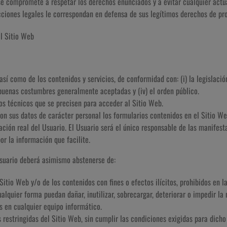
se compromete a respetar los derechos enunciados y a evitar cualquier actu
ciones legales le correspondan en defensa de sus legítimos derechos de prop
el Sitio Web
así como de los contenidos y servicios, de conformidad con: (i) la legislaci
 buenas costumbres generalmente aceptadas y (iv) el orden público.
os técnicos que se precisen para acceder al Sitio Web.
con sus datos de carácter personal los formularios contenidos en el Sitio 
ión real del Usuario. El Usuario será el único responsable de las manifesta
or la información que facilite.
Usuario deberá asimismo abstenerse de:
Sitio Web y/o de los contenidos con fines o efectos ilícitos, prohibidos en 
alquier forma puedan dañar, inutilizar, sobrecargar, deteriorar o impedir la
s en cualquier equipo informático.
 restringidas del Sitio Web, sin cumplir las condiciones exigidas para dicho