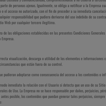
parte de personas ajenas. Igualmente, se obliga a notificar a la Empresa c
ío o el acceso no autorizado, con el fin de proceder a su inmediata cancelac
ualquier responsabilidad que pudiera derivarse del uso indebido de su contr
itio Web por cualquier tercero ilegítimo.
a de las obligaciones establecidas en las presentes Condiciones Generales 
a Empresa.
rrecta visualización, descarga o utilidad de los elementos e informaciones 
circunstancias que están fuera de su control.
ue pudieran adoptarse como consecuencia del acceso a los contenidos o inf
 modo inmediato la relación con el Usuario si detecta que un uso de su Sitio
ales de Uso. La Empresa no se hace responsable por daños, perjuicios, pérd
antes posible, los contenidos que puedan generar tales perjuicios, siempre 
e: