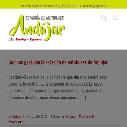
Ponte en contacto con nosotros | 953 51 31 20
|
acliente@socibus.es
Socibus gestiona la estación de autobuses de Andújar
Socibus–Secorbus es la compañía que durante cuatro años
asumirá la gestión de la estación de autobuses. La nueva
empresa se compromete a que Andújar sea la parada de
descanso de sus propias líneas que operan [...]
By
Andujar
|
enero 10th, 2017
|
Categories:
Noticias
|
0 Comments
Read More