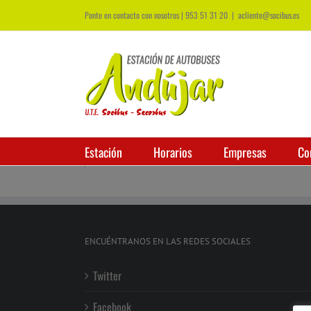
Ponte en contacto con nosotros | 953 51 31 20
|
acliente@socibus.es
Estación
Horarios
Empresas
Co
ENCUÉNTRANOS EN LAS REDES SOCIALES
Twitter
Facebook