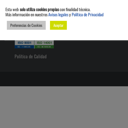
Esta web
solo utiliza cookies propias
con finalidad técnica.
CERTIFICACIONES
Más información en nuestros
Avisos legales
y
Política de Privacidad
SÍ
Preferencias de Cookies
Aceptar
Política de Calidad