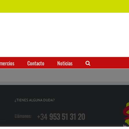
mercios
Contacto
Noticias
¿TIENES ALGUNA DUDA?
+34
953 51 31 20
Llámanos: